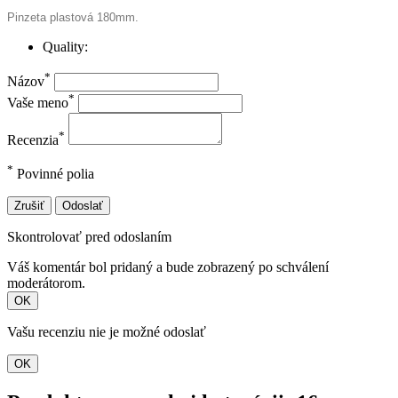
Pinzeta plastová 180mm.
Quality:
*
Názov
*
Vaše meno
*
Recenzia
*
Povinné polia
Zrušiť
Odoslať
Skontrolovať pred odoslaním
Váš komentár bol pridaný a bude zobrazený po schválení
moderátorom.
OK
Vašu recenziu nie je možné odoslať
OK