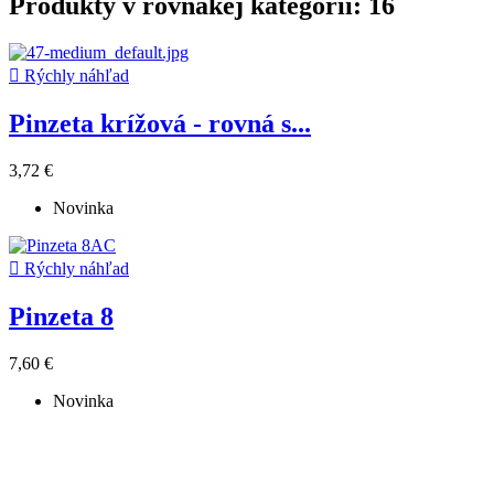
Produkty v rovnakej kategórii: 16

Rýchly náhľad
Pinzeta krížová - rovná s...
3,72 €
Novinka

Rýchly náhľad
Pinzeta 8
7,60 €
Novinka