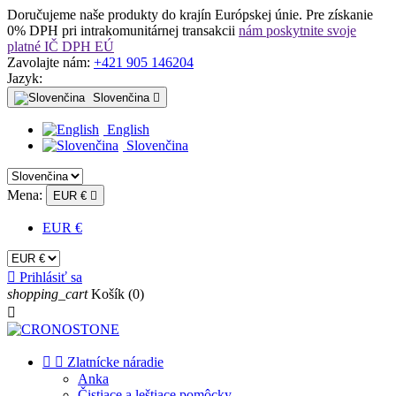
Doručujeme naše produkty do krajín Európskej únie. Pre získanie
0% DPH pri intrakomunitárnej transakcii
nám poskytnite svoje
platné IČ DPH EÚ
Zavolajte nám:
+421 905 146204
Jazyk:
Slovenčina

English
Slovenčina
Mena:
EUR €

EUR €

Prihlásiť sa
shopping_cart
Košík
(0)



Zlatnícke náradie
Anka
Čistiace a leštiace pomôcky