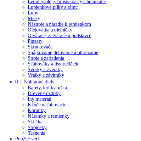
Lepidlá, oleje, brúsne pasty, chemikálie
Lupienkové pílky a rámy
Lupy
Misky
Nástroje a náradie k remienkom
Olejovátka a olejničky
Otvárače, zatvárače a podstavce
Pinzety
Skrutkovače
Spájkovanie, letovanie a ohrievanie
Stroje a zariadenia
Sťahováky a lisy ručičiek
Svorky a zveráky
Vrtáky a závitníky


Náhradné diely
Barety, kolíky, ušká
Drevené ozdoby
Iný materiál
Kľúče naťahovacie
Korunky
Náramky a remienky
Sklíčka
Strojčeky
Tesnenia
Použité veci