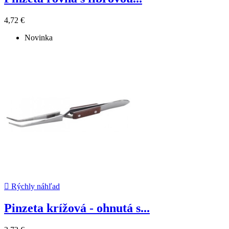
4,72 €
Novinka

Rýchly náhľad
Pinzeta krížová - ohnutá s...