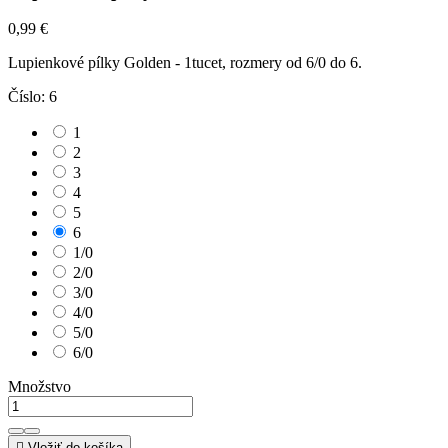
0,99 €
Lupienkové pílky Golden - 1tucet, rozmery od 6/0 do 6.
Číslo: 6
1
2
3
4
5
6
1/0
2/0
3/0
4/0
5/0
6/0
Množstvo

Vložiť do košíka