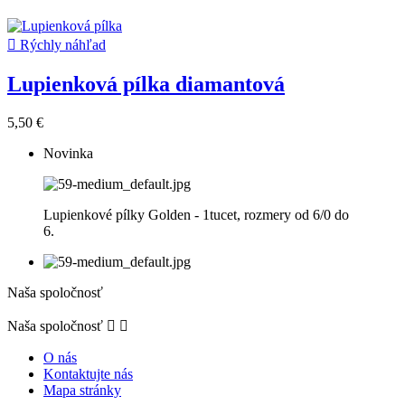

Rýchly náhľad
Lupienková pílka diamantová
5,50 €
Novinka
Lupienkové pílky Golden - 1tucet, rozmery od 6/0 do
6.
Naša spoločnosť
Naša spoločnosť


O nás
Kontaktujte nás
Mapa stránky