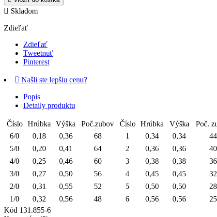

Skladom
Zdieľať
Zdieľať
Tweetnuť
Pinterest

Našli ste lepšiu cenu?
Popis
Detaily produktu
Číslo
Hrúbka
Výška
Poč.zubov
Číslo
Hrúbka
Výška
Poč. z
6/0
0,18
0,36
68
1
0,34
0,34
44
5/0
0,20
0,41
64
2
0,36
0,36
40
4/0
0,25
0,46
60
3
0,38
0,38
36
3/0
0,27
0,50
56
4
0,45
0,45
32
2/0
0,31
0,55
52
5
0,50
0,50
28
1/0
0,32
0,56
48
6
0,56
0,56
25
Kód
131.855-6