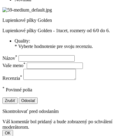
Lupienkové pílky Golden
Lupienkové pílky Golden - 1tucet, rozmery od 6/0 do 6.
Quality:
* Vyberte hodnotenie pre svoju recenziu.
*
Názov
*
Vaše meno
*
Recenzia
*
Povinné polia
Zrušiť
Odoslať
Skontrolovať pred odoslaním
Váš komentár bol pridaný a bude zobrazený po schválení
moderátorom.
OK