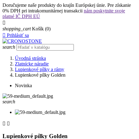
Doručujeme naše produkty do krajín Európskej únie. Pre získanie
0% DPH pri intrakomunitárnej transakcii
nám poskytnite svoje
platné IČ DPH EÚ

shopping_cart
Košík
(0)

Prihlásiť sa
search
Úvodná stránka
Zlatnícke náradie
Lupienkové pílky a rámy
Lupienkové pílky Golden
Novinka
search


Lupienkové pílky Golden