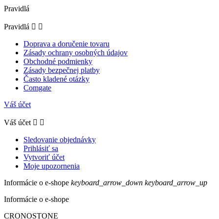
Pravidlá
Pravidlá


Doprava a doručenie tovaru
Zásady ochrany osobných údajov
Obchodné podmienky
Zásady bezpečnej platby
Často kladené otázky
Comgate
Váš účet
Váš účet


Sledovanie objednávky
Prihlásiť sa
Vytvoriť účet
Moje upozornenia
Informácie o e-shope
keyboard_arrow_down
keyboard_arrow_up
Informácie o e-shope
CRONOSTONE