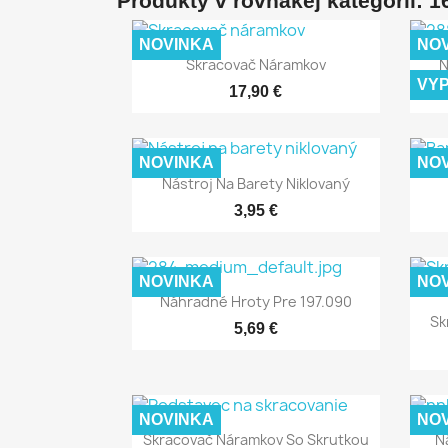
Produkty v rovnakej kategórii: 1
NOVINKA
NO
Rýchly náhľad

Skracovač Náramkov
N
VY
17,90 €
NOVINKA
NO
Rýchly náhľad

Nástroj Na Barety Niklovaný
3,95 €
NOVINKA
NO
Rýchly náhľad

Náhradné Hroty Pre 197.090
Sk
5,69 €
NOVINKA
NO
Rýchly náhľad

Skracovač Náramkov So Skrutkou
N