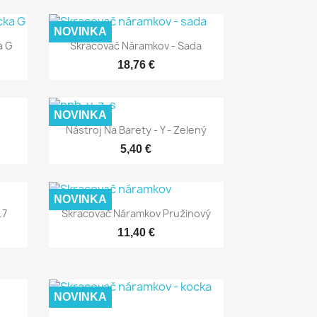
NOVINKA
Rýchly náhľad

a G
Skracovač Náramkov - Sada
18,76 €
NOVINKA
Rýchly náhľad

Nástroj Na Barety - Y - Zelený
5,40 €
NOVINKA
Rýchly náhľad

.7
Skracovač Náramkov Pružinový
11,40 €
NOVINKA