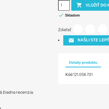

VLOŽIŤ DO 

Skladom
Zdieľať

NAŠLI STE LEP
Detaily produktu
121.058.701
Kód
á žiadna recenzia.