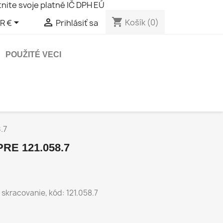
nite svoje platné IČ DPH EÚ
shopping_cart


Košík
(0)
R €
Prihlásiť sa
POUŽITÉ VECI
.7
E 121.058.7
 skracovanie, kód: 121.058.7