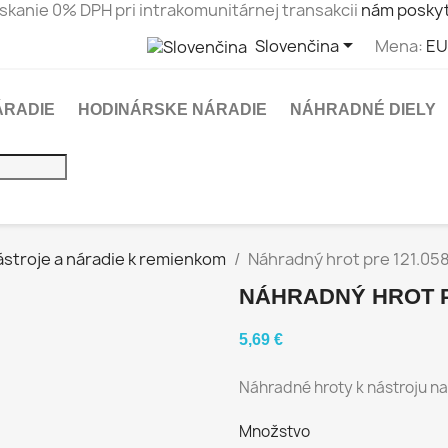
skanie 0% DPH pri intrakomunitárnej transakcii
nám poskyt

Slovenčina
Mena:
EU
ÁRADIE
HODINÁRSKE NÁRADIE
NÁHRADNÉ DIELY
ástroje a náradie k remienkom
Náhradný hrot pre 121.058
NÁHRADNÝ HROT PR
5,69 €
Náhradné hroty k nástroju na
Množstvo