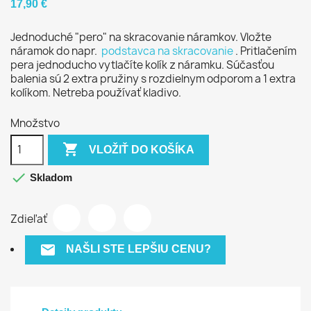
17,90 €
Jednoduché "pero" na skracovanie náramkov. Vložte
náramok do napr.
podstavca na skracovanie
. Pritlačením
pera jednoducho vytlačíte kolík z náramku. Súčasťou
balenia sú 2 extra pružiny s rozdielnym odporom a 1 extra
kolíkom. Netreba používať kladivo.
Množstvo

VLOŽIŤ DO KOŠÍKA

Skladom
Zdieľať

NAŠLI STE LEPŠIU CENU?