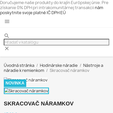
Doručujeme naše produkty do krajín Európskej únie. Pre
získanie 0% DPH pri intrakomunitárnej transakcii
nám
poskytnite svoje platné IČ DPH EÚ

search
clear
Úvodná stránka
Hodinárske náradie
Nástroje a
náradie k remienkom
Skracovač náramkov
NOVINKA
SKRACOVAČ NÁRAMKOV